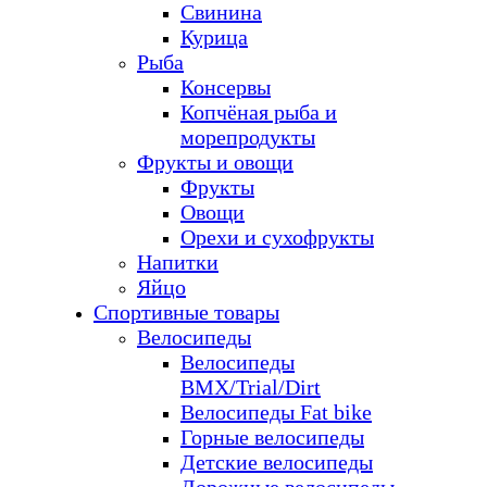
Свинина
Курица
Рыба
Консервы
Копчёная рыба и
морепродукты
Фрукты и овощи
Фрукты
Овощи
Орехи и сухофрукты
Напитки
Яйцо
Спортивные товары
Велосипеды
Велосипеды
BMX/Trial/Dirt
Велосипеды Fat bike
Горные велосипеды
Детские велосипеды