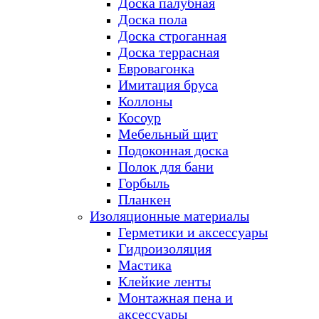
Доска палубная
Доска пола
Доска строганная
Доска террасная
Евровагонка
Имитация бруса
Коллоны
Косоур
Мебельный щит
Подоконная доска
Полок для бани
Горбыль
Планкен
Изоляционные материалы
Герметики и аксессуары
Гидроизоляция
Мастика
Клейкие ленты
Монтажная пена и
аксессуары