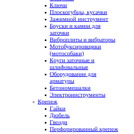
Ключи
Плоскогубцы, кусачки
Зажимной инструмент
Бруски и камни для
заточки
Виброплиты и вибраторы
Мотобуксировщики
(мотособаки)
Круги заточные и
шлифовальные
Оборудование для
арматуры
Бетономешалки
Электроинструменты
Крепеж
Гайки
Дюбель
Гвозди
Перфорированный крепеж