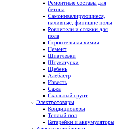
Ремонтные составы для
бетона
Самонивелирующиеся,
наливные, финишне полы
Ровнители и стяжки для
пола
Строительная химия
Цемент
Шпатлевки
Штукатурки
Щебень
Алебастр
Известь
Сажа
Скальный грунт
Электротовары
Кондиционеры
Теплый пол
Батарейки и аккумуляторы
Адресные таблички