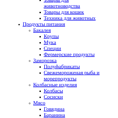
животноводства
Товары для кошек
Техника для животных
Продукты питания
Бакалея
Крупы
Мука
Специи
Фермерские продукты
Заморозка
Полуфабрикаты
Свежемороженая рыба и
морепродукты
Колбасные изделия
Колбасы
Сосиски
Мясо
Говядина
Баранина