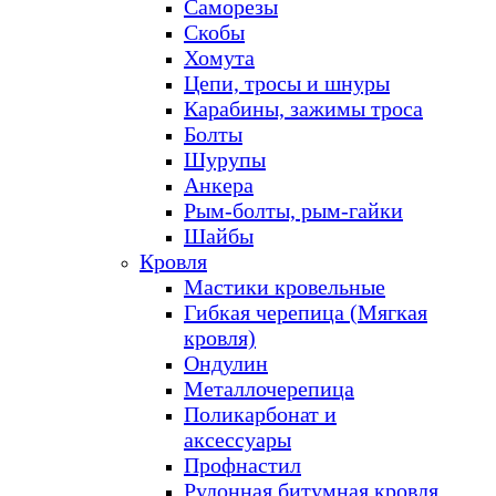
Саморезы
Скобы
Хомута
Цепи, тросы и шнуры
Карабины, зажимы троса
Болты
Шурупы
Анкера
Рым-болты, рым-гайки
Шайбы
Кровля
Мастики кровельные
Гибкая черепица (Мягкая
кровля)
Ондулин
Металлочерепица
Поликарбонат и
аксессуары
Профнастил
Рулонная битумная кровля