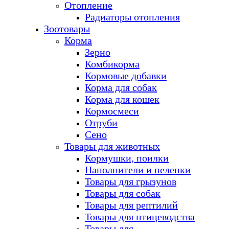
Отопление
Радиаторы отопления
Зоотовары
Корма
Зерно
Комбикорма
Кормовые добавки
Корма для собак
Корма для кошек
Кормосмеси
Отруби
Сено
Товары для животных
Кормушки, поилки
Наполнители и пеленки
Товары для грызунов
Товары для собак
Товары для рептилий
Товары для птицеводства
Товары для