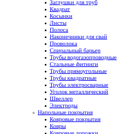
Заглушки для труб
Квадрат
Косынки
Листы
Полоса
Наконечники для свай
Проволока
Спиральный барьер
Трубы водогазопроводные
Стальные фитинги
Трубы прямоугольные
Трубы квадратные
Трубы электросварные
Уголок металлический
Швеллер
Электроды
Напольные покрытия
Ковровые покрытия
Ковры
Ковровые дорожки