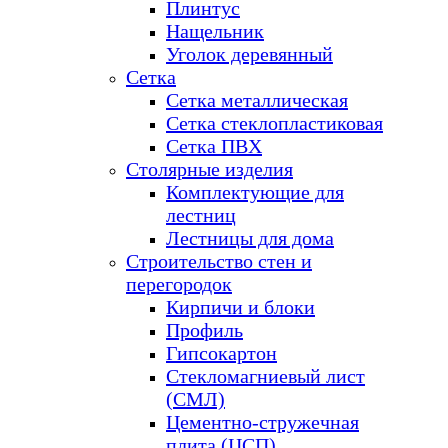
Плинтус
Нащельник
Уголок деревянный
Сетка
Сетка металлическая
Сетка стеклопластиковая
Сетка ПВХ
Столярные изделия
Комплектующие для
лестниц
Лестницы для дома
Строительство стен и
перегородок
Кирпичи и блоки
Профиль
Гипсокартон
Стекломагниевый лист
(СМЛ)
Цементно-стружечная
плита (ЦСП)