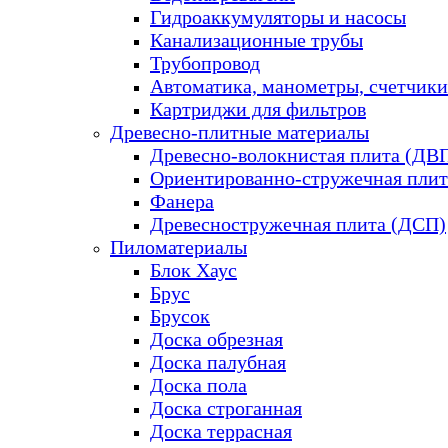
Гидроаккумуляторы и насосы
Канализационные трубы
Трубопровод
Автоматика, манометры, счетчики
Картриджи для фильтров
Древесно-плитные материалы
Древесно-волокнистая плита (ДВ
Ориентированно-стружечная плит
Фанера
Древесностружечная плита (ДСП)
Пиломатериалы
Блок Хаус
Брус
Брусок
Доска обрезная
Доска палубная
Доска пола
Доска строганная
Доска террасная