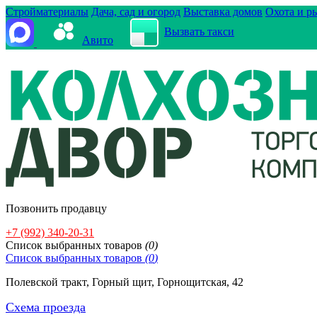
Стройматериалы
Дача, сад и огород
Выставка домов
Охота и р
Вызвать такси
Авито
Позвонить продавцу
+7 (992) 340-20-31
Cписок выбранных товаров
(
0
)
Cписок выбранных товаров
(
0
)
Полевской тракт, Горный щит, Горнощитская, 42
Схема проезда