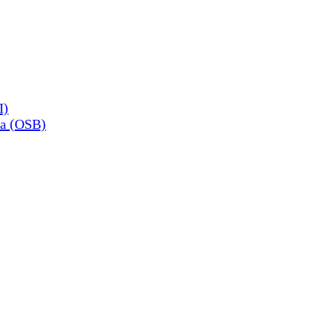
П)
а (OSB)