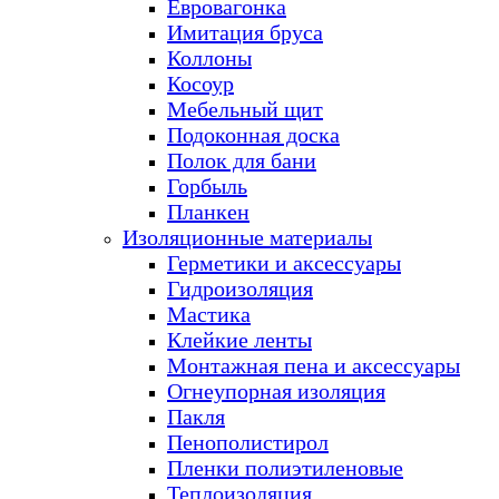
Евровагонка
Имитация бруса
Коллоны
Косоур
Мебельный щит
Подоконная доска
Полок для бани
Горбыль
Планкен
Изоляционные материалы
Герметики и аксессуары
Гидроизоляция
Мастика
Клейкие ленты
Монтажная пена и аксессуары
Огнеупорная изоляция
Пакля
Пенополистирол
Пленки полиэтиленовые
Теплоизоляция