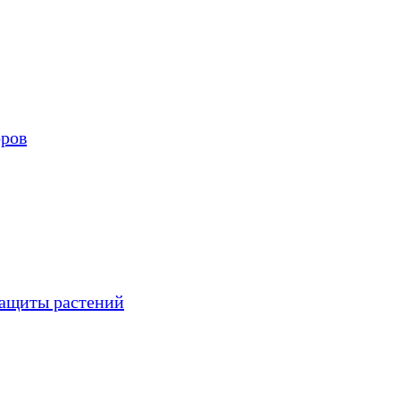
оров
защиты растений