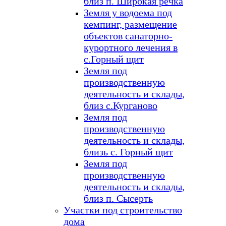
близ п. Широкая речка
Земля у водоема под
кемпинг, размещение
объектов санаторно-
курортного лечения в
с.Горный щит
Земля под
производственную
деятельность и склады,
близ с.Курганово
Земля под
производственную
деятельность и склады,
близь с. Горный щит
Земля под
производственную
деятельность и склады,
близ п. Сысерть
Участки под строительство
дома