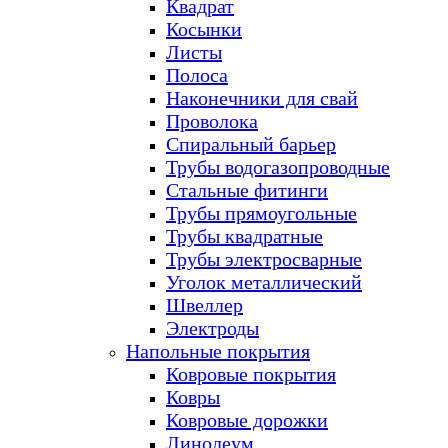
Квадрат
Косынки
Листы
Полоса
Наконечники для свай
Проволока
Спиральный барьер
Трубы водогазопроводные
Стальные фитинги
Трубы прямоугольные
Трубы квадратные
Трубы электросварные
Уголок металлический
Швеллер
Электроды
Напольные покрытия
Ковровые покрытия
Ковры
Ковровые дорожки
Линолеум