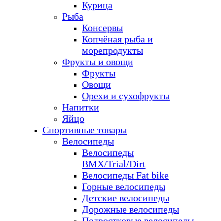
Курица
Рыба
Консервы
Копчёная рыба и
морепродукты
Фрукты и овощи
Фрукты
Овощи
Орехи и сухофрукты
Напитки
Яйцо
Спортивные товары
Велосипеды
Велосипеды
BMX/Trial/Dirt
Велосипеды Fat bike
Горные велосипеды
Детские велосипеды
Дорожные велосипеды
Подростковые велосипеды