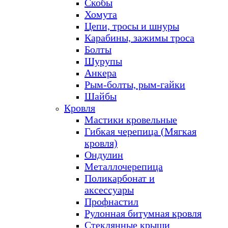
Скобы
Хомута
Цепи, тросы и шнуры
Карабины, зажимы троса
Болты
Шурупы
Анкера
Рым-болты, рым-гайки
Шайбы
Кровля
Мастики кровельные
Гибкая черепица (Мягкая
кровля)
Ондулин
Металлочерепица
Поликарбонат и
аксессуары
Профнастил
Рулонная битумная кровля
Стеклянные крыши