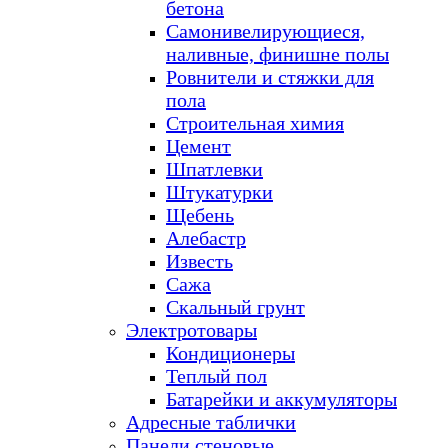
бетона
Самонивелирующиеся,
наливные, финишне полы
Ровнители и стяжки для
пола
Строительная химия
Цемент
Шпатлевки
Штукатурки
Щебень
Алебастр
Известь
Сажа
Скальный грунт
Электротовары
Кондиционеры
Теплый пол
Батарейки и аккумуляторы
Адресные таблички
Панели стеновые