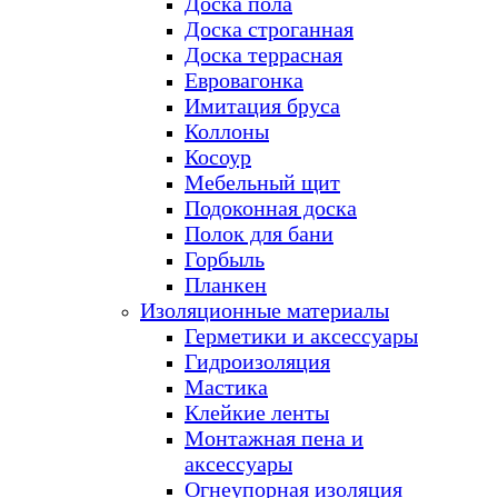
Доска пола
Доска строганная
Доска террасная
Евровагонка
Имитация бруса
Коллоны
Косоур
Мебельный щит
Подоконная доска
Полок для бани
Горбыль
Планкен
Изоляционные материалы
Герметики и аксессуары
Гидроизоляция
Мастика
Клейкие ленты
Монтажная пена и
аксессуары
Огнеупорная изоляция