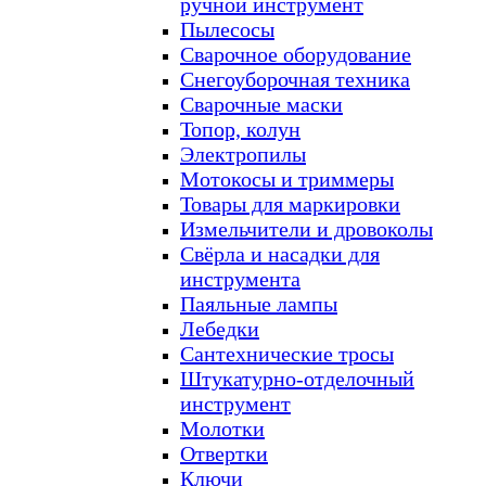
ручной инструмент
Пылесосы
Сварочное оборудование
Снегоуборочная техника
Сварочные маски
Топор, колун
Электропилы
Мотокосы и триммеры
Товары для маркировки
Измельчители и дровоколы
Свёрла и насадки для
инструмента
Паяльные лампы
Лебедки
Сантехнические тросы
Штукатурно-отделочный
инструмент
Молотки
Отвертки
Ключи