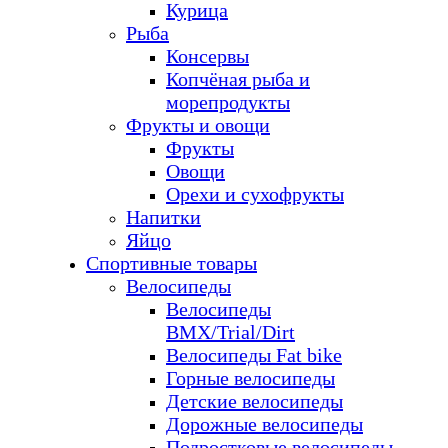
Курица
Рыба
Консервы
Копчёная рыба и
морепродукты
Фрукты и овощи
Фрукты
Овощи
Орехи и сухофрукты
Напитки
Яйцо
Спортивные товары
Велосипеды
Велосипеды
BMX/Trial/Dirt
Велосипеды Fat bike
Горные велосипеды
Детские велосипеды
Дорожные велосипеды
Подростковые велосипеды