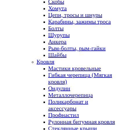
Скобы
Хомута
Цепи, тросы и шнуры
Карабины, зажимы троса
Болты
Шурупы
Анкера
Рым-болты, рым-гайки
Шайбы
Кровля
Мастики кровельные
Гибкая черепица (Мягкая
кровля)
Ондулин
Металлочерепица
Поликарбонат и
аксессуары
Профнастил
Рулонная битумная кровля
Стеклянные крыши