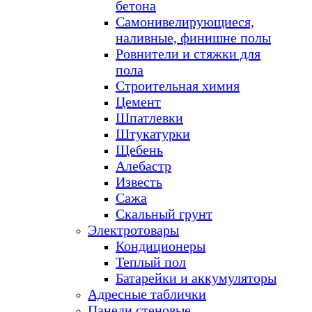
бетона
Самонивелирующиеся,
наливные, финишне полы
Ровнители и стяжки для
пола
Строительная химия
Цемент
Шпатлевки
Штукатурки
Щебень
Алебастр
Известь
Сажа
Скальный грунт
Электротовары
Кондиционеры
Теплый пол
Батарейки и аккумуляторы
Адресные таблички
Панели стеновые