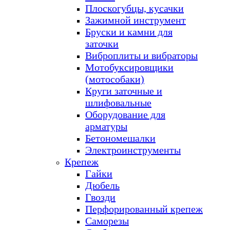
Плоскогубцы, кусачки
Зажимной инструмент
Бруски и камни для
заточки
Виброплиты и вибраторы
Мотобуксировщики
(мотособаки)
Круги заточные и
шлифовальные
Оборудование для
арматуры
Бетономешалки
Электроинструменты
Крепеж
Гайки
Дюбель
Гвозди
Перфорированный крепеж
Саморезы