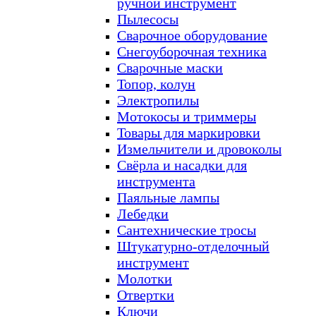
ручной инструмент
Пылесосы
Сварочное оборудование
Снегоуборочная техника
Сварочные маски
Топор, колун
Электропилы
Мотокосы и триммеры
Товары для маркировки
Измельчители и дровоколы
Свёрла и насадки для
инструмента
Паяльные лампы
Лебедки
Сантехнические тросы
Штукатурно-отделочный
инструмент
Молотки
Отвертки
Ключи