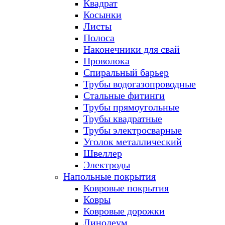
Квадрат
Косынки
Листы
Полоса
Наконечники для свай
Проволока
Спиральный барьер
Трубы водогазопроводные
Стальные фитинги
Трубы прямоугольные
Трубы квадратные
Трубы электросварные
Уголок металлический
Швеллер
Электроды
Напольные покрытия
Ковровые покрытия
Ковры
Ковровые дорожки
Линолеум