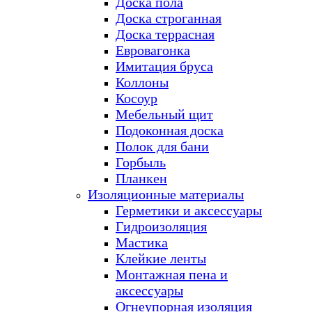
Доска пола
Доска строганная
Доска террасная
Евровагонка
Имитация бруса
Коллоны
Косоур
Мебельный щит
Подоконная доска
Полок для бани
Горбыль
Планкен
Изоляционные материалы
Герметики и аксессуары
Гидроизоляция
Мастика
Клейкие ленты
Монтажная пена и
аксессуары
Огнеупорная изоляция