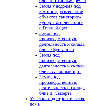
близ п. Широкая речка
Земля у водоема под
кемпинг, размещение
объектов санаторно-
курортного лечения в
с.Горный щит
Земля под
производственную
деятельность и склады,
близ с.Курганово
Земля под
производственную
деятельность и склады,
близь с. Горный щит
Земля под
производственную
деятельность и склады,
близ п. Сысерть
Участки под строительство
дома