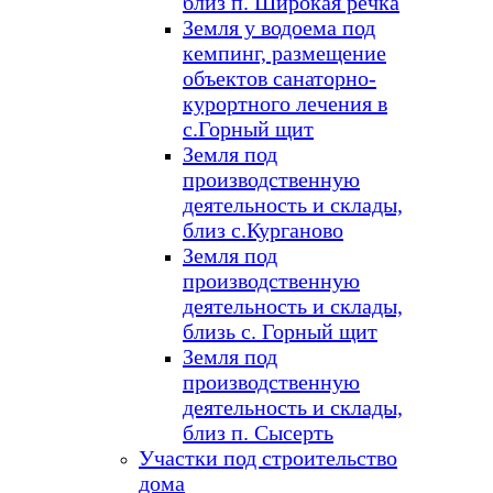
близ п. Широкая речка
Земля у водоема под
кемпинг, размещение
объектов санаторно-
курортного лечения в
с.Горный щит
Земля под
производственную
деятельность и склады,
близ с.Курганово
Земля под
производственную
деятельность и склады,
близь с. Горный щит
Земля под
производственную
деятельность и склады,
близ п. Сысерть
Участки под строительство
дома