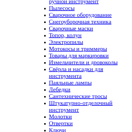
ручной инструмент
Пылесосы
Сварочное оборудование
Снегоуборочная техника
Сварочные маски
Топор, колун
Электропилы
Мотокосы и триммеры
Товары для маркировки
Измельчители и дровоколы
Свёрла и насадки для
инструмента
Паяльные лампы
Лебедки
Сантехнические тросы
Штукатурно-отделочный
инструмент
Молотки
Отвертки
Ключи