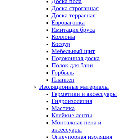
Доска пола
Доска строганная
Доска террасная
Евровагонка
Имитация бруса
Коллоны
Косоур
Мебельный щит
Подоконная доска
Полок для бани
Горбыль
Планкен
Изоляционные материалы
Герметики и аксессуары
Гидроизоляция
Мастика
Клейкие ленты
Монтажная пена и
аксессуары
Огнеупорная изоляция