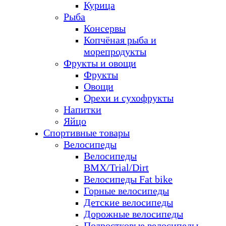
Курица
Рыба
Консервы
Копчёная рыба и
морепродукты
Фрукты и овощи
Фрукты
Овощи
Орехи и сухофрукты
Напитки
Яйцо
Спортивные товары
Велосипеды
Велосипеды
BMX/Trial/Dirt
Велосипеды Fat bike
Горные велосипеды
Детские велосипеды
Дорожные велосипеды
Подростковые велосипеды