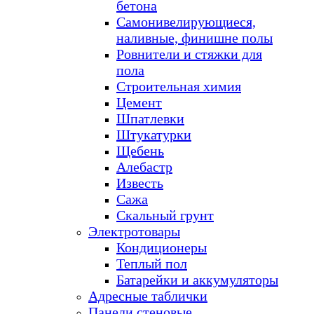
бетона
Самонивелирующиеся,
наливные, финишне полы
Ровнители и стяжки для
пола
Строительная химия
Цемент
Шпатлевки
Штукатурки
Щебень
Алебастр
Известь
Сажа
Скальный грунт
Электротовары
Кондиционеры
Теплый пол
Батарейки и аккумуляторы
Адресные таблички
Панели стеновые