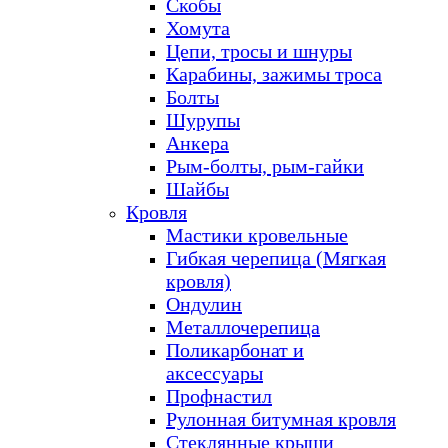
Скобы
Хомута
Цепи, тросы и шнуры
Карабины, зажимы троса
Болты
Шурупы
Анкера
Рым-болты, рым-гайки
Шайбы
Кровля
Мастики кровельные
Гибкая черепица (Мягкая
кровля)
Ондулин
Металлочерепица
Поликарбонат и
аксессуары
Профнастил
Рулонная битумная кровля
Стеклянные крыши