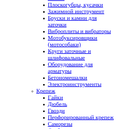
Плоскогубцы, кусачки
Зажимной инструмент
Бруски и камни для
заточки
Виброплиты и вибраторы
Мотобуксировщики
(мотособаки)
Круги заточные и
шлифовальные
Оборудование для
арматуры
Бетономешалки
Электроинструменты
Крепеж
Гайки
Дюбель
Гвозди
Перфорированный крепеж
Саморезы