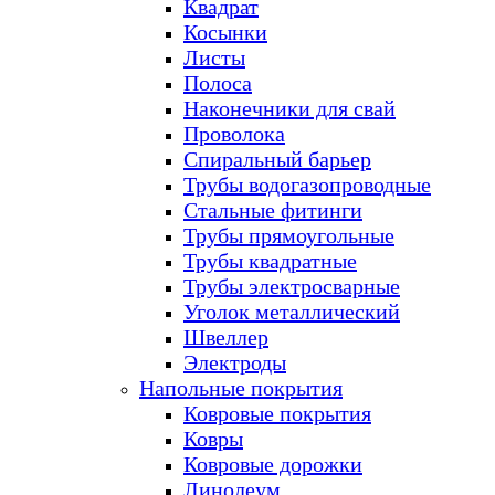
Квадрат
Косынки
Листы
Полоса
Наконечники для свай
Проволока
Спиральный барьер
Трубы водогазопроводные
Стальные фитинги
Трубы прямоугольные
Трубы квадратные
Трубы электросварные
Уголок металлический
Швеллер
Электроды
Напольные покрытия
Ковровые покрытия
Ковры
Ковровые дорожки
Линолеум