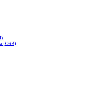
П)
а (OSB)