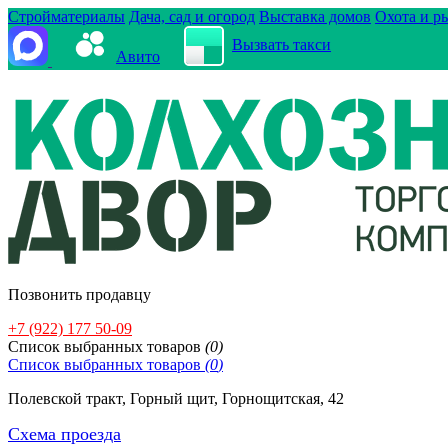
Стройматериалы
Дача, сад и огород
Выставка домов
Охота и р
Вызвать такси
Авито
Позвонить продавцу
+7 (922) 177 50-09
Cписок выбранных товаров
(
0
)
Cписок выбранных товаров
(
0
)
Полевской тракт, Горный щит, Горнощитская, 42
Схема проезда