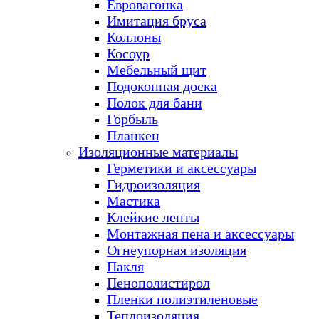
Евровагонка
Имитация бруса
Коллоны
Косоур
Мебельный щит
Подоконная доска
Полок для бани
Горбыль
Планкен
Изоляционные материалы
Герметики и аксессуары
Гидроизоляция
Мастика
Клейкие ленты
Монтажная пена и аксессуары
Огнеупорная изоляция
Пакля
Пенополистирол
Пленки полиэтиленовые
Теплоизоляция