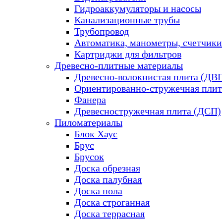
Гидроаккумуляторы и насосы
Канализационные трубы
Трубопровод
Автоматика, манометры, счетчики
Картриджи для фильтров
Древесно-плитные материалы
Древесно-волокнистая плита (ДВ
Ориентированно-стружечная плит
Фанера
Древесностружечная плита (ДСП)
Пиломатериалы
Блок Хаус
Брус
Брусок
Доска обрезная
Доска палубная
Доска пола
Доска строганная
Доска террасная