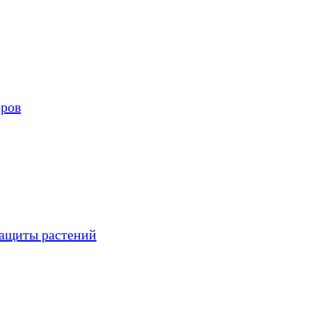
оров
защиты растений